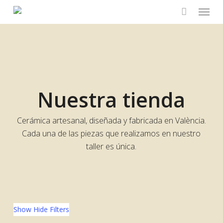
Menu
Skip
to
main
content
Nuestra tienda
Cerámica artesanal, diseñada y fabricada en València.
Cada una de las piezas que realizamos en nuestro
taller es única.
Show
Hide
Filters