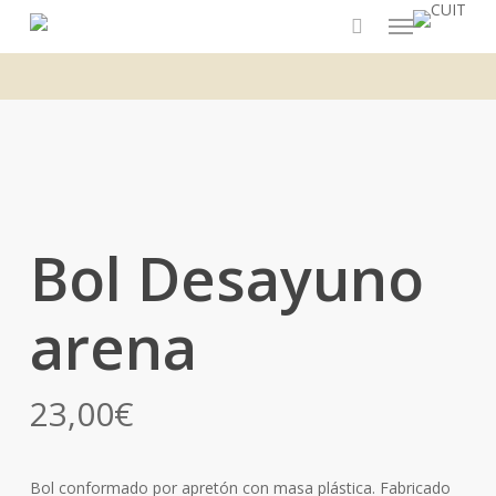
Menu
Skip
to
main
content
Bol Desayuno
arena
23,00
€
Bol conformado por apretón con masa plástica. Fabricado