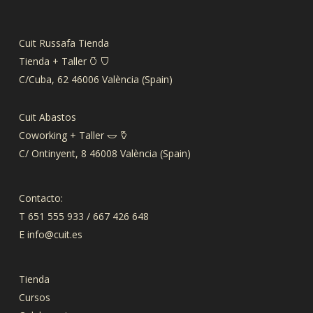
Cuit Russafa Tienda
Tienda + Taller 𐃡 𐃴
C/Cuba, 62 46006 València (Spain)
Cuit Abastos
Coworking + Taller 𐃬 𐃤
C/ Ontinyent, 8 46008 València (Spain)
Contacto:
T 651 555 933 / 667 426 648
E
info@cuit.es
Tienda
Cursos