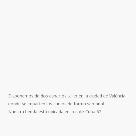
Regala la experiencia perfecta. Elige entre
los diferentes workshops y talleres como
mejor te convenga.
Experiencias únicas; individuales, en pareja
o para grupos donde acercarte al universo
de la cerámica.
Quiero saber más
Disponemos de dos espacios taller en la ciudad de València
donde se imparten los cursos de forma semanal.
Nuestra tienda está ubicada en la calle Cuba 62.