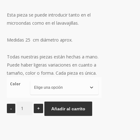
Esta pieza se puede introducir tanto en el
microondas como en el lavavajillas.
Medidas 25
cm diámetro aprox.
Todas nuestras piezas están hechas a mano.
Puede haber ligeras variaciones en cuanto a
tamaño, color o forma. Cada pieza es única.
Color
Plato
Añadir al carrito
llano
L
arena
cantidad