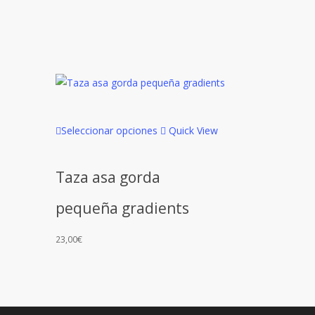
Este
Seleccionar opciones
Quick View
producto
tiene
Taza asa gorda
múltiples
variantes.
pequeña gradients
Las
opciones
23,00
€
se
pueden
elegir
en