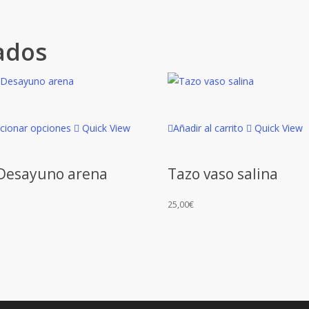
ados
Este
ccionar opciones
Quick View
Añadir al carrito
Quick View
producto
tiene
 Desayuno arena
Tazo vaso salina
múltiples
variantes.
25,00
€
Las
opciones
se
pueden
elegir
en