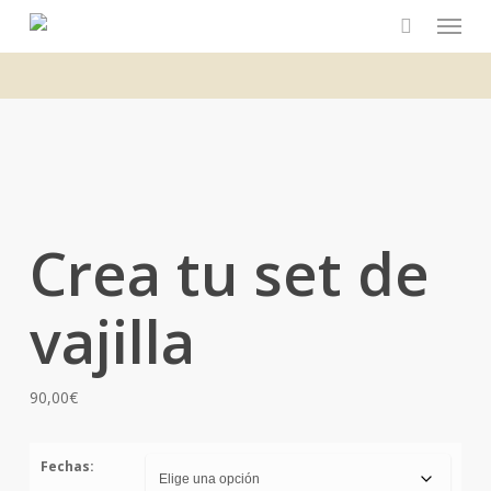
Menu
Skip
to
main
content
Crea tu set de
vajilla
90,00
€
Fechas: