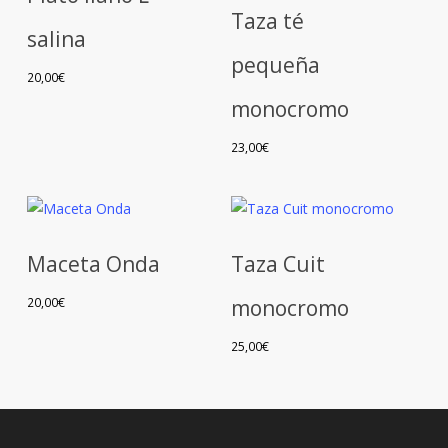
Taza té
salina
Este
pequeña
producto
20,00
€
tiene
monocromo
múltiples
variantes.
23,00
€
Las
opciones
se
pueden
Maceta Onda
Taza Cuit
elegir
Este
en
producto
20,00
€
monocromo
la
tiene
25,00
€
página
múltiples
de
variantes.
producto
Las
opciones