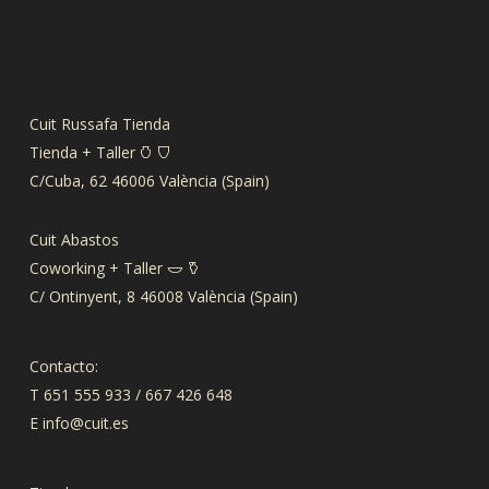
se
pueden
elegir
en
la
Cuit Russafa Tienda
página
Tienda + Taller 𐃡 𐃴
de
C/Cuba, 62 46006 València (Spain)
producto
Cuit Abastos
Coworking + Taller 𐃬 𐃤
C/ Ontinyent, 8 46008 València (Spain)
Contacto:
T 651 555 933 / 667 426 648
E
info@cuit.es