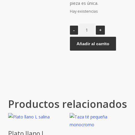
pieza es única.
Hay existencias
Tazo
vaso
salina
Añadir al carrito
cantidad
Productos relacionados
Plato llano L