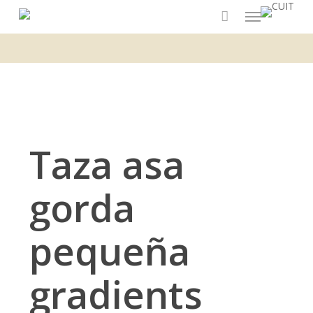
Menu
Skip
to
main
content
Taza asa
gorda
pequeña
gradients