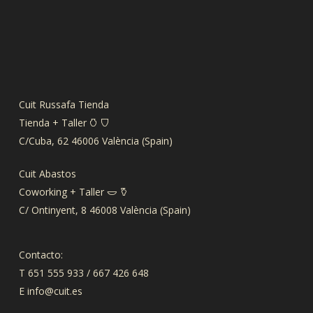
Cuit Russafa Tienda
Tienda + Taller 𐃡 𐃴
C/Cuba, 62 46006 València (Spain)
Cuit Abastos
Coworking + Taller 𐃬 𐃤
C/ Ontinyent, 8 46008 València (Spain)
Contacto:
T 651 555 933 / 667 426 648
E
info@cuit.es