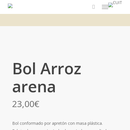
Menu
Skip
to
main
content
Bol Arroz
arena
23,00
€
Bol conformado por apretón con masa plástica.