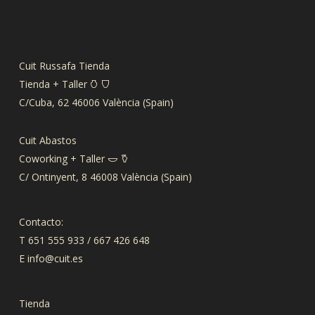
Cuit Russafa Tienda
Tienda + Taller 𐃡 𐃴
C/Cuba, 62 46006 València (Spain)
Cuit Abastos
Coworking + Taller 𐃬 𐃤
C/ Ontinyent, 8 46008 València (Spain)
Contacto:
T 651 555 933 / 667 426 648
E
info@cuit.es
Tienda