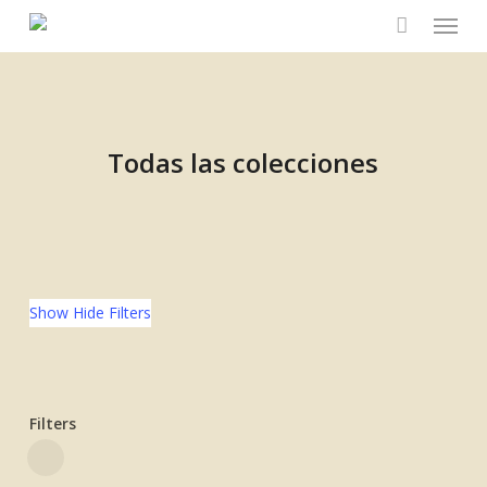
Menu
Skip
to
main
content
Todas las colecciones
Show
Hide
Filters
Filters
Close