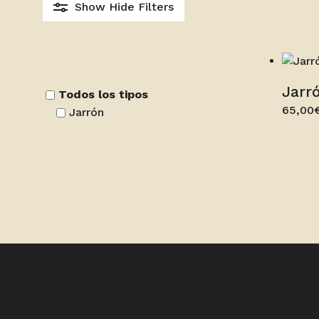
Show
Hide
Filters
Este
prod
tiene
múlti
Jarr
Todos los tipos
varia
65,00
Jarrón
Las
opci
se
pued
elegi
en
la
págin
de
prod