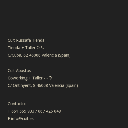
Cuit Russafa Tienda
Tienda + Taller 𐃡 𐃴
C/Cuba, 62 46006 València (Spain)
Cuit Abastos
Coworking + Taller 𐃬 𐃤
C/ Ontinyent, 8 46008 València (Spain)
Contacto:
T 651 555 933 / 667 426 648
E
info@cuit.es